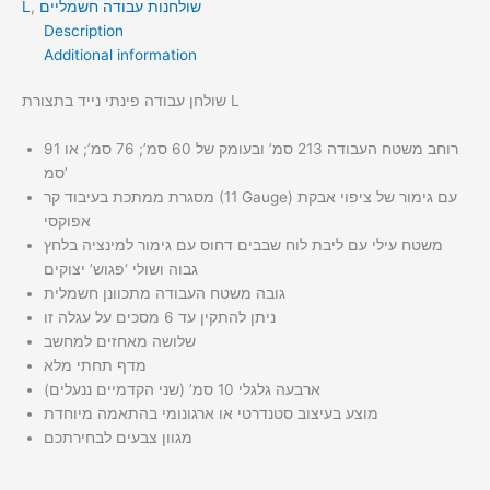
שולחנות עבודה חשמליים
,
L
Description
Additional information
שולחן עבודה פינתי נייד בתצורת L
רוחב משטח העבודה 213 סמ’ ובעומק של 60 סמ’; 76 סמ’; או 91
סמ’
מסגרת ממתכת בעיבוד קר (11 Gauge) עם גימור של ציפוי אבקת
אפוקסי
משטח עילי עם ליבת לוח שבבים דחוס עם גימור למינציה בלחץ
גבוה ושולי ‘פגוש’ יצוקים
גובה משטח העבודה מתכוונן חשמלית
ניתן להתקין עד 6 מסכים על עגלה זו
שלושה מאחזים למחשב
מדף תחתי מלא
ארבעה גלגלי 10 סמ’ (שני הקדמיים ננעלים)
מוצע בעיצוב סטנדרטי או ארגונומי בהתאמה מיוחדת
מגוון צבעים לבחירתכם