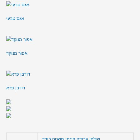
אגס טבעי
אפור מנוקד
דודבן פרא
שולחן עבודה פינתי משטח בודד