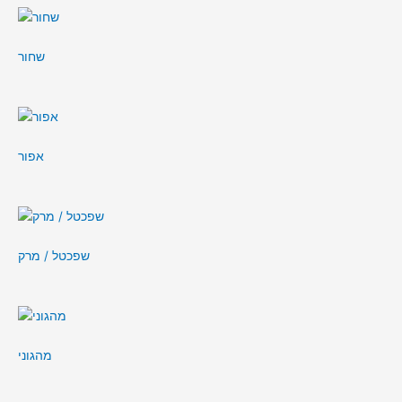
שחור
אפור
שפכטל / מרק
מהגוני