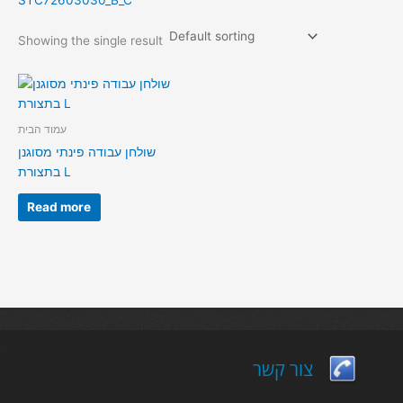
STC72603030_B_C
Showing the single result
עמוד הבית
שולחן עבודה פינתי מסוגנן
בתצורת L
Read more
צור קשר