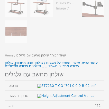
עמוד הבית
/ שולחן מחשב עם גלגלים
/
Home
עמוד הבית
,
שולחן מחשב על גלגלים / שולחן-גובה מתכוונן
,
שולחן
עבודה מתכוונן חשמלי ,, ,
,
שולחנות עבודה חשמליים
שולחן מחשב עם גלגלים
ST7230_T_CO_1701_0_0_0_B_02.pdf
שרטוט
Height Adjustment Control Manual
מדריך הפעלה
72 “
רוחב