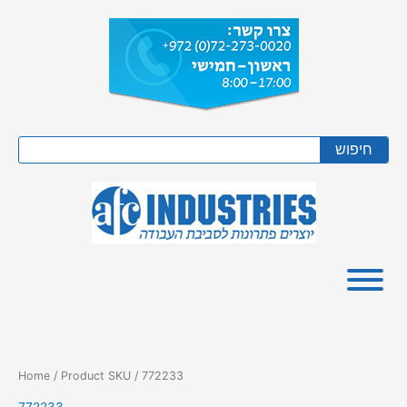
Skip
to
content
Search
חיפוש
Home
/ Product SKU / 772233