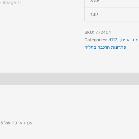
עומק
גובה
SKU:
772404
מוד הבית
,
,
d117
Categories:
פתרונות הרכבה בתליה
זרוע קומבו עם כיוונון גובה פנאומטי # AFC7810 עם הארכה של 30.5 ס״מ