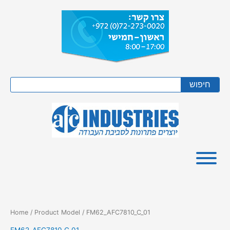
Skip
to
content
Search
חיפוש
Home
/ Product Model / FM62_AFC7810_C_01