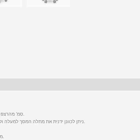
עמוד בגובה 152‪.‬4 סמ’ מהרצפה בגימור שחור של ציפוי אבקת אפוקסי.
ניתן לכוונן ידנית את מתלה המסך למעלה ולמטה על גבי העמוד, או לשמאל ולימין על גבי פס ההרכבה.
מגש למקלדת ומגש מחליק לעכבר עשויים פולימר ומעוצבים.