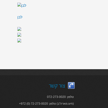
לבן
צור קשר
טלפון: 072-273-0020
+972 (0) 72-273-0020 :חיוג מארה"ב) טלפון)