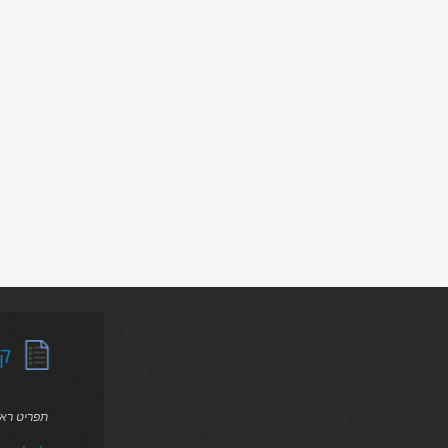
קט
תפריט רא