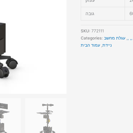
2
עומק
6
גובה
SKU:
772111
 ,
,
עגלת מחשב
Categories:
ניידת
,
עמוד הבית