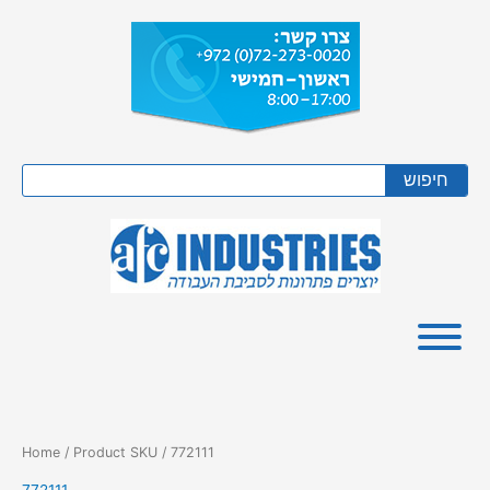
Skip
to
content
Search
חיפוש
Home
/ Product SKU / 772111