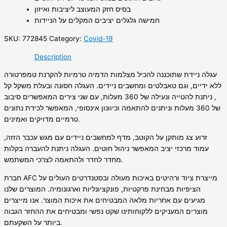
בסיס חזק המעוצב ליציבות ואיזון
חמישה גלגלים יציבים המקלים על הניידות
SKU:
772845
Category:
Covid-19
Description
עגלה ניידת שתוכננה להכיל מצלמות הדמיה טרמיות להקרנת טמפרטורה
ללא ידיים, וגם טאבלטים ומחשבים ניידים. העגלה חסונה ובעלת משקל קל
, ניתנת להטייה ונעילה של 360 מעלות, עם שני צירים המאפשרים סיבוב
של 360 מעלות וניתנים להתאמה וכיוונון אינסופי, המאפשר לכידת נתונים
טרמיים מדויקים ואמינים.
זרוע צג מותקן על הקוטב, מדף למחשבים ניידים עם מגש עכבר הזזה,
עמוד מרכזי יציב המאפשר ניהול חוטים. העגלה ניתנת להעברה בקלות
מחדר לחדר ולהתאמה לצרכי המשתמש.
חברת AFC מייצרת ציוד ורהיטים באיכות מעולה ובסטנדרטים העולים על
הציפיות מבחינת פרקטיות, פונקציונליות וארגונומיה. המוצרים שלנו
מגיעים עם אחריות מלאה המבטיחים את איכות המוצר. אנו מייצרים
מוצרים המעניקים ללקוחותינו שקט נפשי ומבטיחים את ההחזר הגבוה
ביותר על השקעתם.