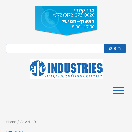
Skip
to
content
Search
חיפוש
Home
/ Covid-19