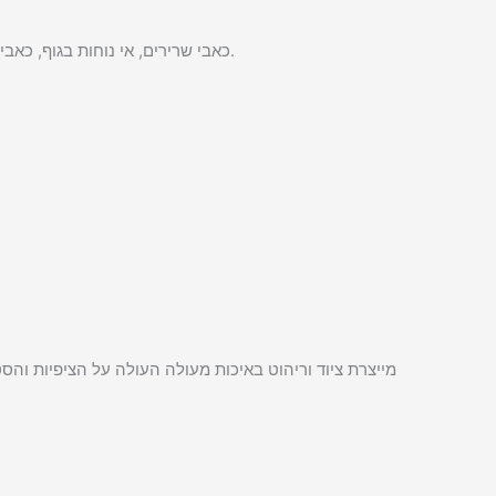
מונעת כאבים ממאמץ חוזר ונשנה (RSI), כאבי שרירים, אי נוחות בגוף, כאבי עיניים ועייפות. משפר את הפרודוקטיביות ואת מחזור הדם הבריא.