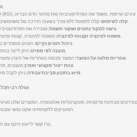
נוחות בעבודה להפחתת מתח.
הע
ש
קלה לתפעול ללא צורך בשעות הדרכה של משתמשים. קלה מאוד להגדרה כך שתתאים להעדפות המשתמש הבודד.
קלה לשימוש:
מגבירה את הפרודוקטיביות והיעילות באמצעות נוחות גישה למקור נתונים ושקעי חשמל.
גישה למקור נתונים ושקעי חשמל:
משטחי למינציה, קצוות ופינות חלקות המונעות את הסיכון לפציעות ומקנות מראה נקי לציוד.
משטח למינציה וקצוות למינציה:
חוטים מוסתרים בבטחה כדי למנוע את הסיכון לתאונות הן לבני האדם והן לציוד.
ניהול חוטים נקיים:
ניתן לייצר בהתאמה לצרכים הייחודיים וסביבת העבודה של המשתמש הבודד.
מובנה לפי מפרט:
המוצר מכוסה באחריות של היצרן ומעניקה ביטחון מלא לקונים במקרה והמוצר אינו עומד בציפיותיהם.
אחריות מלאה על המוצר:
מעצבים, מהנדסים ויצרנים המבינים את רצונם של משתמשי הקצה במוצר.
צוות ייצור מקצועי ואמין:
ניתן לקבל סיוע מלא החל משלב התכנון ועד לשיפוץ וחידוש מתקני העבודה.
סיוע בתכנון סביבת עבודה:
מסתגלת לשימושים שונים בסביבות שונות.
עגלה רב-תכלית
המעניקים ללקוחותינו שקט נפשי ומבטיחים כי הלקוחות יקבלו את ההחזר הגבוה ביותר על השקעתם.
צרו קשר לייעוץ חינם עם המומחים הטכניים המועילים והידידותיים שלנו לריהוט ארגונומי.