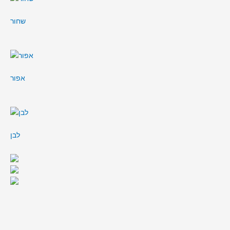
שחור
אפור
לבן