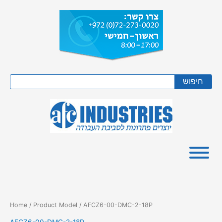
Skip
to
content
Search
חיפוש
Home
/ Product Model / AFCZ6-00-DMC-2-18P