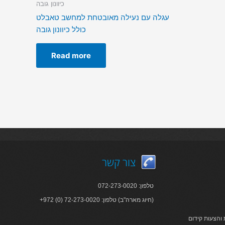
כיוונון גובה
עגלה עם נעילה מאובטחת למחשב טאבלט
כולל כיוונון גובה
Read more
צור קשר
טלפון: 072-273-0020
+972 (0) 72-273-0020 :חיוג מארה"ב) טלפון)
והצעות קידום