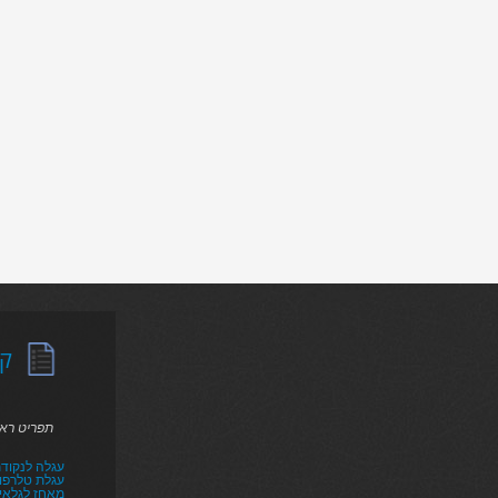
קט
תפריט רא
עגלה לנקודת
עגלת טלרפו
מאחז לגלאי ר