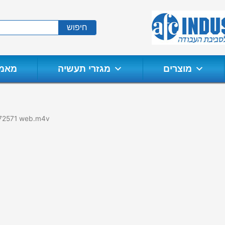
חיפוש
מוצרים
מגזרי תעשיה
מאמר
/772571 web.m4v