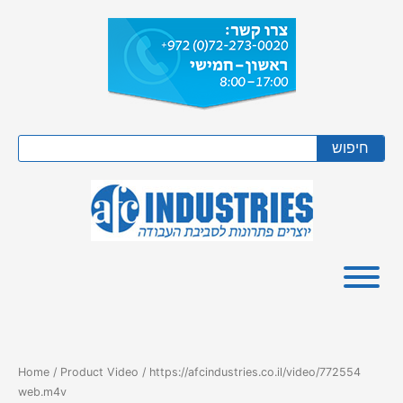
Skip
to
content
Search
חיפוש
Home
/ Product Video / https://afcindustries.co.il/video/772554
web.m4v