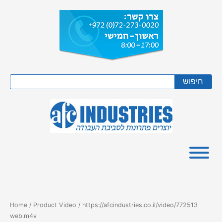
Skip
to
content
Search
חיפוש
Home
/ Product Video / https://afcindustries.co.il/video/772513
web.m4v