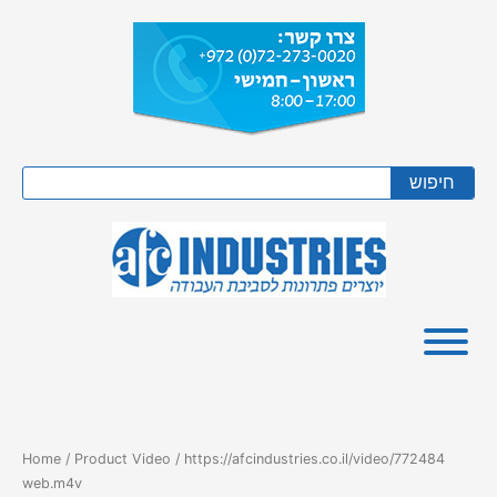
Skip
to
content
Search
חיפוש
Home
/ Product Video / https://afcindustries.co.il/video/772484
web.m4v