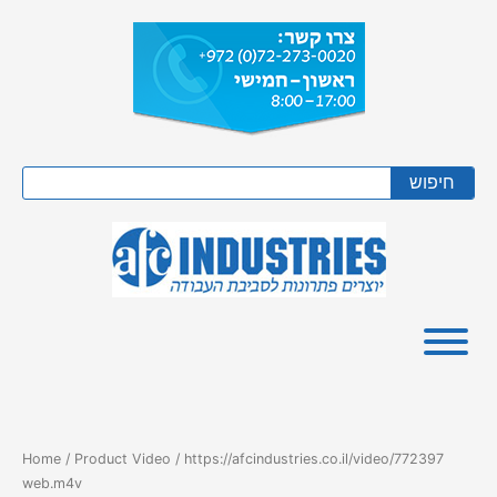
Skip
to
content
Search
חיפוש
Home
/ Product Video / https://afcindustries.co.il/video/772397
web.m4v