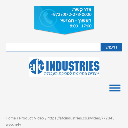
Skip
to
content
Search
חיפוש
Home
/ Product Video / https://afcindustries.co.il/video/772343
web.m4v