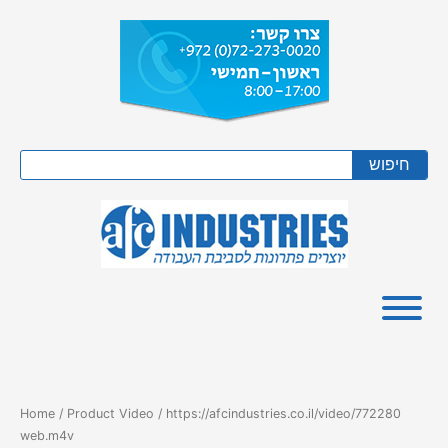
Skip
to
content
Search
חיפוש
Home
/ Product Video / https://afcindustries.co.il/video/772280
web.m4v