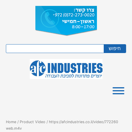
Skip
to
content
Search
חיפוש
Home
/ Product Video / https://afcindustries.co.il/video/772260
web.m4v