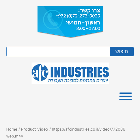
Skip
to
content
Search
חיפוש
Home
/ Product Video / https://afcindustries.co.il/video/772086
web.m4v