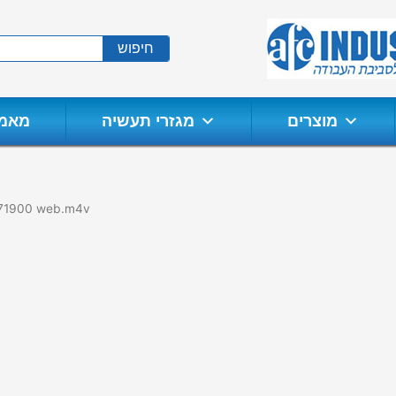
חיפוש
מוצרים
מגזרי תעשיה
מאמר
o/771900 web.m4v