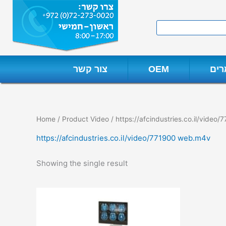
Skip
to
Search
content
ים
OEM
צור קשר
Home
/ Product Video / https://afcindustries.co.il/vide
https://afcindustries.co.il/video/771900 web.m4v
Showing the single result