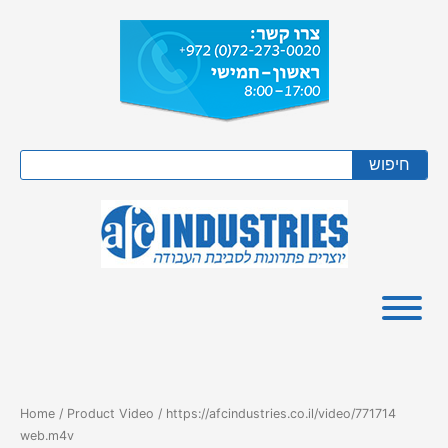
Skip
to
content
Search
חיפוש
Home
/ Product Video / https://afcindustries.co.il/video/771714
web.m4v