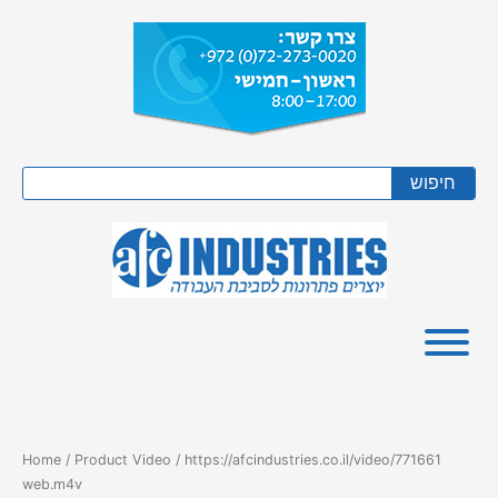
Skip
to
content
Search
חיפוש
Home
/ Product Video / https://afcindustries.co.il/video/771661
web.m4v