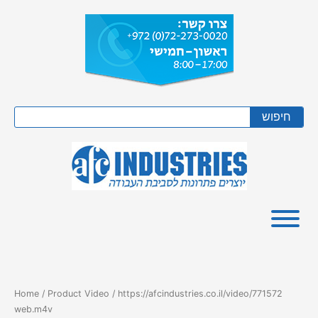
Skip
to
content
Search
חיפוש
Home
/ Product Video / https://afcindustries.co.il/video/771572
web.m4v