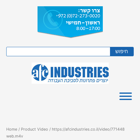
Skip
to
content
Search
חיפוש
Home
/ Product Video / https://afcindustries.co.il/video/771448
web.m4v