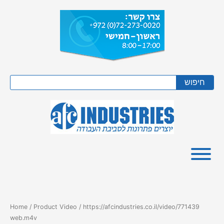
Skip
to
content
Search
חיפוש
Home
/ Product Video / https://afcindustries.co.il/video/771439
web.m4v