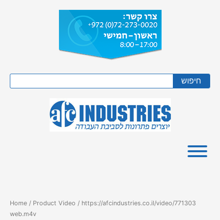
Skip
to
content
Search
חיפוש
Home
/ Product Video / https://afcindustries.co.il/video/771303
web.m4v