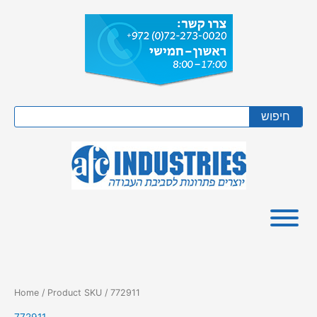
Skip
to
content
Search
חיפוש
Home
/ Product SKU / 772911