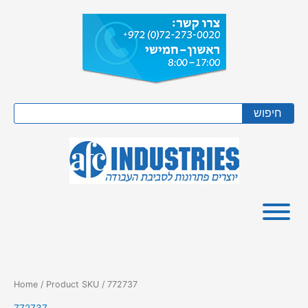
Skip
to
content
Search
חיפוש
Home
/ Product SKU / 772737