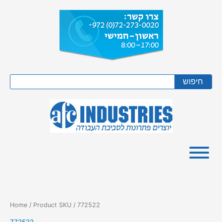
Skip
to
content
Search
חיפוש
Home
/ Product SKU / 772522