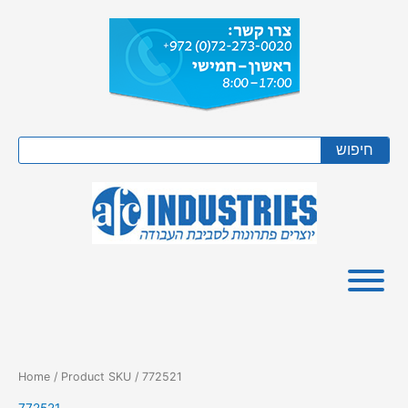
Skip
to
content
Search
חיפוש
Home
/ Product SKU / 772521