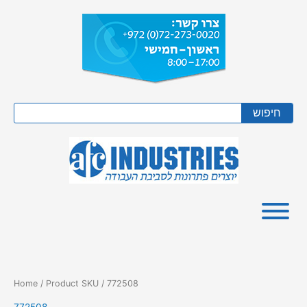
Skip
to
content
Search
חיפוש
Home
/ Product SKU / 772508