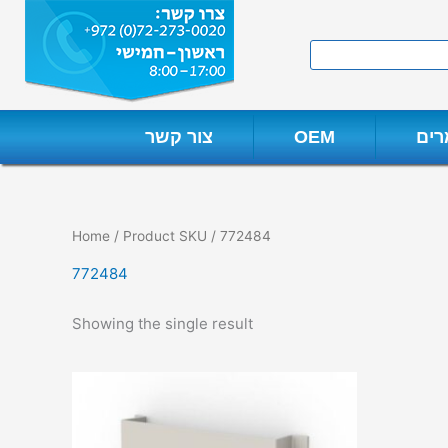
Skip
to
Search
content
ים
OEM
צור קשר
Home
/ Product SKU / 772484
772484
Showing the single result