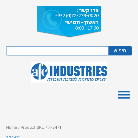
Skip
to
content
Search
חיפוש
Home
/ Product SKU / 772471