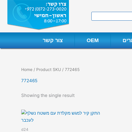
Skip
to
Search
content
ים
OEM
צור קשר
Home
/ Product SKU / 772465
772465
Showing the single result
d24