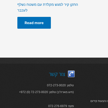
התקן קיר למגש מקלדת עם משטח נשלף
לעכבר
Read more
צור קשר
טלפון: 072-273-0020
+972 (0) 72-273-0020 :חיוג מארה"ב) טלפון)
והצעות קידום
פקס: 072-276-6979