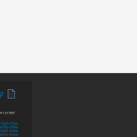
קט
תפריט רא
עגלה לנקודת
עגלת טלרפו
מאחז לגלאי ר
עגלות טלסקו