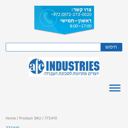
Skip
to
content
Search
חיפוש
Home
/ Product SKU / 772410