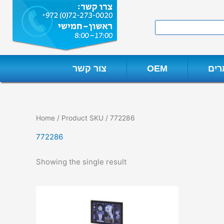
Skip
to
Search
content
ים
OEM
צור קשר
Home
/ Product SKU / 772286
772286
Showing the single result