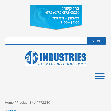
Skip
to
content
Search
חיפוש
Home
/ Product SKU / 772240