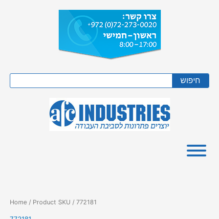
Skip
to
content
Search
חיפוש
Home
/ Product SKU / 772181