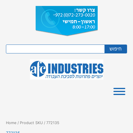
Skip
to
content
Search
חיפוש
Home
/ Product SKU / 772135