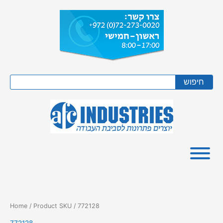
Skip
to
content
Search
חיפוש
Home
/ Product SKU / 772128