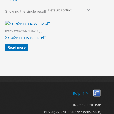
772128
Showing the single result
עמדת עבודה Whitestone ,, ,
שולחן לעמדה רדיולוגית לIT
Read more
צור קשר
טלפון: 072-273-0020
+972 (0) 72-273-0020 :חיוג מארה"ב) טלפון)