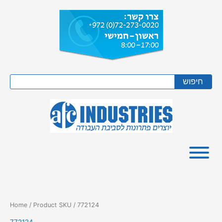
Skip
to
content
Search
חיפוש
Home
/ Product SKU / 772124