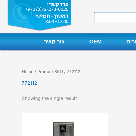
Skip
to
Search
content
ים
OEM
צור קשר
Home
/ Product SKU / 772112
772112
Showing the single result