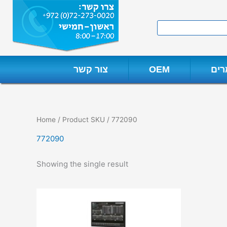
Skip
to
Search
content
צור קשר
OEM
מא
Home
/ Product SKU / 772090
772090
Showing the single result