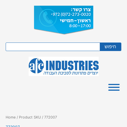
Skip
to
content
Search
חיפוש
Home
/ Product SKU / 772007