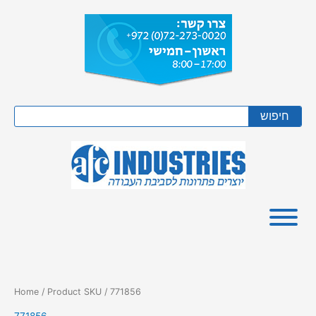
Skip
to
content
Search
חיפוש
Home
/ Product SKU / 771856