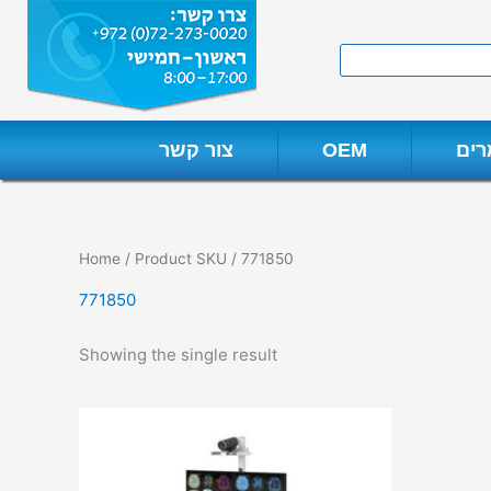
Skip
to
Search
content
ים
OEM
צור קשר
Home
/ Product SKU / 771850
771850
Showing the single result