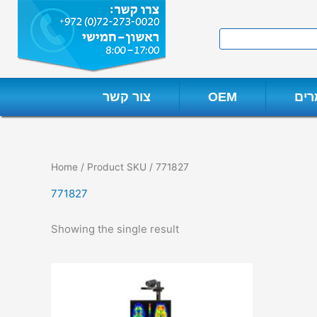
Skip
to
Search
content
ים
OEM
צור קשר
Home
/ Product SKU / 771827
771827
Showing the single result